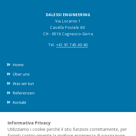
DALESSI ENGINEERING
Via Locarno 1
Casella Postale 60
CH - 6516 Cugnasco-Gerra
Tel.
+41 91 745 40 40
Home
Über uns
Was wir tun
Referenzen
Kontakt
Informativa Privacy
Leggi le nostre informative sul
trattamento dei dati (privacy)
e
Utilizziamo i cookie perché il sito funzioni correttamente, per
sull'utilizzo dei
cookies
all'interno di questo sito.
fornirti continuamente la migliore esperienza di navigazione