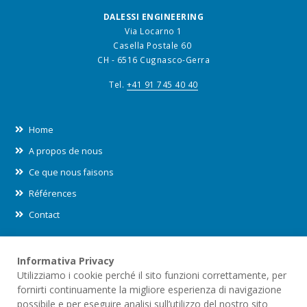
DALESSI ENGINEERING
Via Locarno 1
Casella Postale 60
CH - 6516 Cugnasco-Gerra
Tel.
+41 91 745 40 40
Home
A propos de nous
Ce que nous faisons
Références
Contact
Informativa Privacy
Leggi le nostre informative sul
trattamento dei dati (privacy)
e
Utilizziamo i cookie perché il sito funzioni correttamente, per
sull'utilizzo dei
cookies
all'interno di questo sito.
fornirti continuamente la migliore esperienza di navigazione
possibile e per eseguire analisi sull’utilizzo del nostro sito